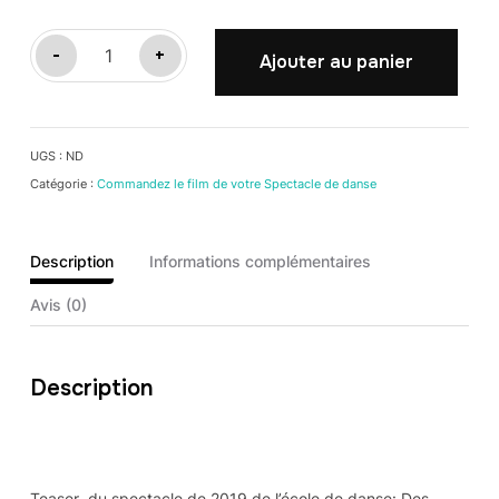
quantité
-
+
Ajouter au panier
de
DES
PETITS
UGS :
ND
PAS
Catégorie :
Commandez le film de votre Spectacle de danse
APRES
L'ECOLE
Description
Informations complémentaires
Avis (0)
Description
Teaser du spectacle de 2019 de l’école de danse: Des