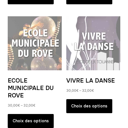
a
a
plusieurs
plusieur
variations.
variation
Les
Les
options
options
peuvent
peuvent
être
être
choisies
choisies
sur
sur
la
la
page
page
ECOLE
VIVRE LA DANSE
du
du
MUNICIPALE DU
produit
produit
30,00
€
–
32,00
€
ROVE
Ce
produit
30,00
€
–
32,00
€
Choix des options
a
Ce
plusieur
produit
Choix des options
variation
a