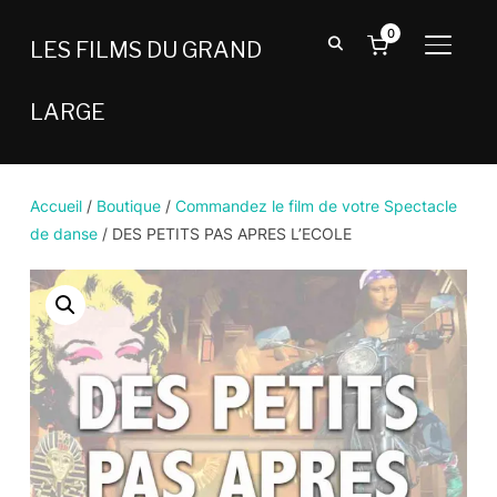
0
LES FILMS DU GRAND
BASCU
LARGE
Accueil
/
Boutique
/
Commandez le film de votre Spectacle
de danse
/ DES PETITS PAS APRES L’ECOLE