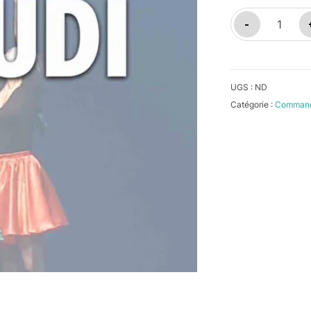
quantité
-
de
EXAUDI
UGS :
ND
Catégorie :
Commande