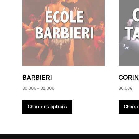
BARBIERI
CORIN
30,00
€
–
32,00
€
30,00
€
Ce
produit
Choix des options
Choix 
a
plusieurs
variations.
Les