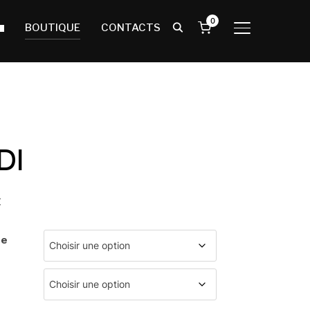
0
BOUTIQUE
CONTACTS
BASCULER LA
DI
€
ée