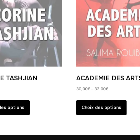
E TASHJIAN
ACADEMIE DES ART
30,00
€
–
32,00
€
Ce
Ce
produit
produ
des options
Choix des options
a
a
plusieurs
plusi
variations.
variat
Les
Les