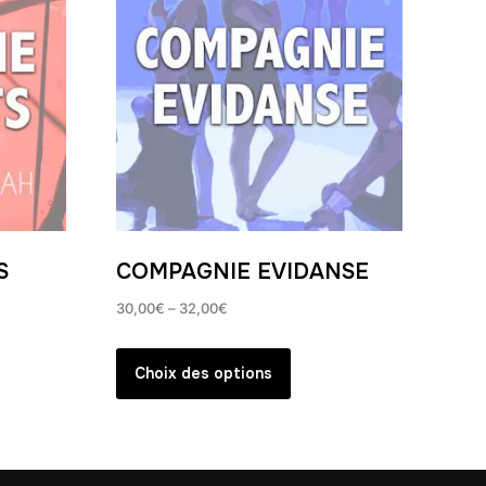
S
COMPAGNIE EVIDANSE
30,00
€
–
32,00
€
Ce
it
produit
Choix des options
a
eurs
plusieurs
ions.
variations.
Les