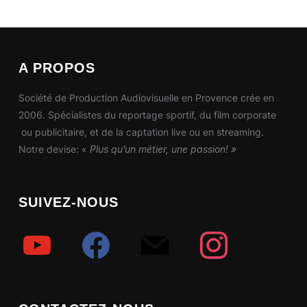
A PROPOS
Société de Production Audiovisuelle en Provence crée en
2006. Spécialistes du reportage sportif, du film corporate
ou publicitaire, et de la captation live ou en streaming.
Notre devise: «
Plus qu’un métier, une passion! »
SUIVEZ-NOUS
youtube
facebook
mail
instagram