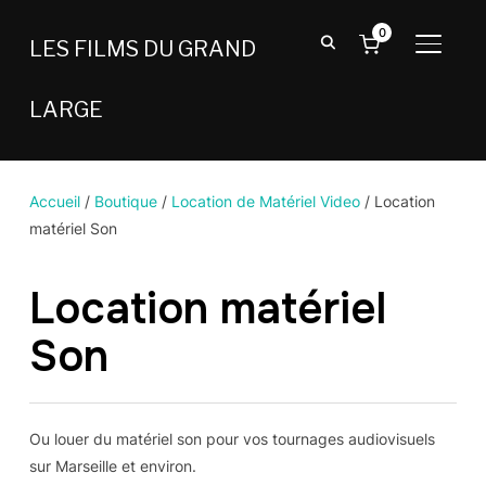
0
LES FILMS DU GRAND
BASCU
LARGE
Accueil
/
Boutique
/
Location de Matériel Video
/ Location
matériel Son
Location matériel
Son
Ou louer du matériel son pour vos tournages audiovisuels
sur Marseille et environ.