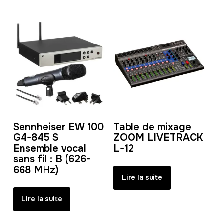
Sennheiser EW 100
Table de mixage
G4-845 S
ZOOM LIVETRACK
Ensemble vocal
L-12
sans fil : B (626-
668 MHz)
Lire la suite
Lire la suite