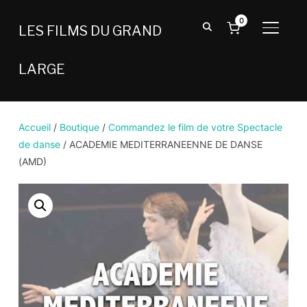
0
LES FILMS DU GRAND
BASCU
LARGE
Accueil
/
Boutique
/
Commandez le film de votre Spectacle
de danse
/ ACADEMIE MEDITERRANEENNE DE DANSE
(AMD)