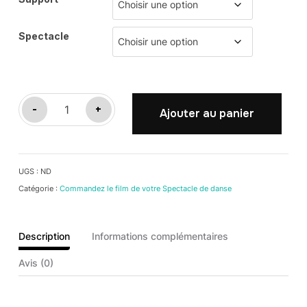
Spectacle
quantité
-
+
Ajouter au panier
de
ACADEMIE
MEDITERRANEENNE
UGS :
ND
DE
Catégorie :
Commandez le film de votre Spectacle de danse
DANSE
(AMD)
Description
Informations complémentaires
Avis (0)