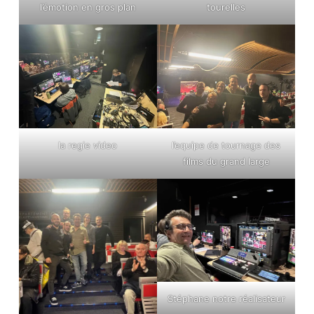
l’émotion en gros plan
tourelles
la regie video
l’equipe de tournage des
films du grand large
Stéphane notre réalisateur