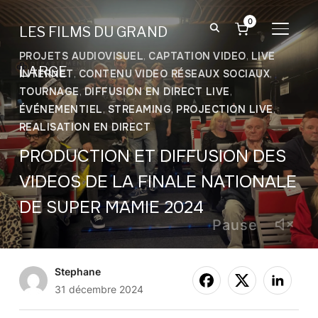
0
LES FILMS DU GRAND
BASCU
PROJETS AUDIOVISUEL
,
CAPTATION VIDEO
,
LIVE
LARGE
INTERNET
,
CONTENU VIDEO RÉSEAUX SOCIAUX
,
TOURNAGE
,
DIFFUSION EN DIRECT LIVE
,
ÉVÉNEMENTIEL
,
STREAMING
,
PROJECTION LIVE
,
REALISATION EN DIRECT
PRODUCTION ET DIFFUSION DES
VIDEOS DE LA FINALE NATIONALE
DE SUPER MAMIE 2024
Pause
Stephane
31 décembre 2024