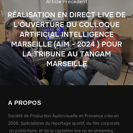
Article Précédent
RÉALISATION EN DIRECT LIVE DE
L'OUVERTURE DU COLLOQUE
ARTIFICIAL INTELLIGENCE
MARSEILLE (AIM - 2024 ) POUR
LA TRIBUNE AU TANGAM
MARSEILLE
A PROPOS
Société de Production Audiovisuelle en Provence crée en
2006. Spécialistes du reportage sportif, du film corporate
ou publicitaire, et de la captation live ou en streaming.