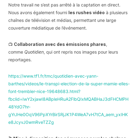
Notre travail ne s’est pas arrêté à la captation en direct.
Nous avons également fourni
les rushes vidéo
à plusieurs
chaînes de télévision et médias, permettant une large
couverture médiatique de l’événement.
📺
Collaboration avec des émissions phares
,
comme
Quotidien
, qui ont repris nos images pour leurs
reportages.
https://www.tf1.fr/tmc/quotidien-avec-yann-
barthes/videos/le-transpi-election-de-la-super-mamie-elles-
font-trembler-nice-19648683.html?
fbclid=IwY2xjawI8ABpleHRuA2FlbQIxMQABHaJ3dFHCMPH
48YdO7hr-
gYrJHe0OqV96PpXYrBirSRjJK1P4WeA7vH7tCA_aem_yxIHK
e8JcyvJ0wmRveTZZg