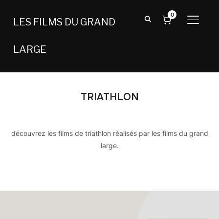
0
LES FILMS DU GRAND
BASCU
LARGE
TRIATHLON
découvrez les films de triathlon réalisés par les films du grand
large.