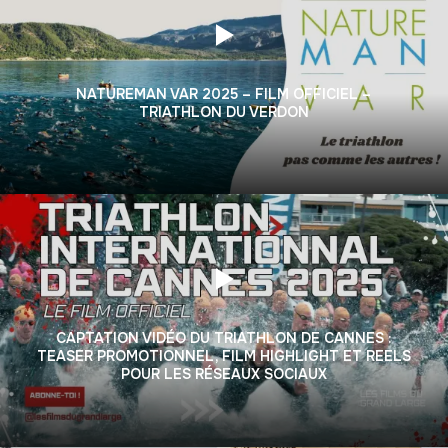
NATUREMAN VAR 2025 – FILM OFFICIEL –
TRIATHLON DU VERDON
CAPTATION VIDÉO DU TRIATHLON DE CANNES :
TEASER PROMOTIONNEL, FILM HIGHLIGHT ET REELS
POUR LES RÉSEAUX SOCIAUX