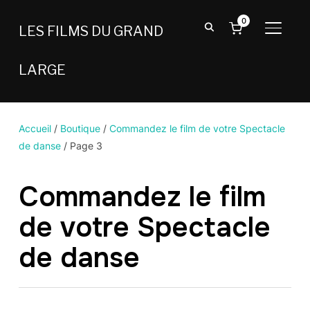
0
LES FILMS DU GRAND
BASCU
LARGE
Accueil
/
Boutique
/
Commandez le film de votre Spectacle
de danse
/ Page 3
Commandez le film
de votre Spectacle
de danse