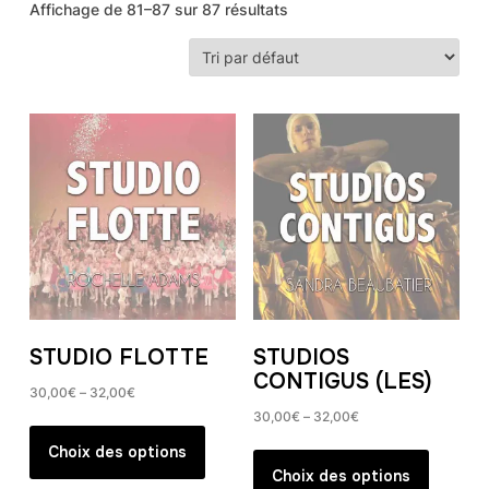
Affichage de 81–87 sur 87 résultats
STUDIO FLOTTE
STUDIOS
CONTIGUS (LES)
30,00
€
–
32,00
€
30,00
€
–
32,00
€
Ce
Ce
produit
Choix des options
produit
Choix des options
a