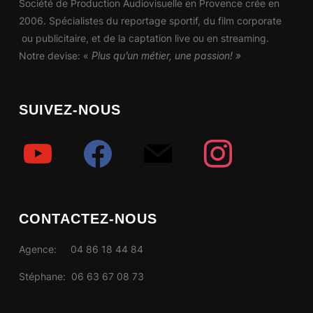
Société de Production Audiovisuelle en Provence crée en
choisies
choisies
2006. Spécialistes du reportage sportif, du film corporate
sur
sur
ou publicitaire, et de la captation live ou en streaming.
la
la
Notre devise: «
Plus qu’un métier, une passion! »
page
page
du
du
produit
produit
SUIVEZ-NOUS
youtube
facebook
mail
instagram
CONTACTEZ-NOUS
Agence: 04 86 18 44 84
Stéphane: 06 63 67 08 73