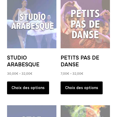
STUDIO
PETITS PAS DE
ARABESQUE
DANSE
30,00
€
–
32,00
€
7,00
€
–
32,00
€
Ce
Ce
produit
produit
Choix des options
Choix des options
a
a
plusieurs
plusieur
variations.
variation
Les
Les