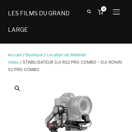
0
LES FILMS DU GRAND
BASCU
LARGE
Accueil
/
Boutique
/
Location de Matériel
Video
/ STABILISATEUR DJI RS2 PRO COMBO – DJI RONIN
S2 PRO COMBO