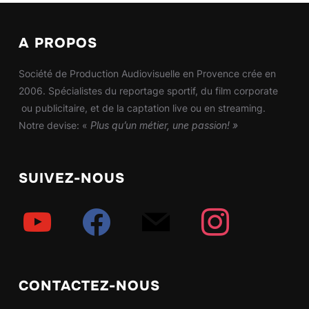
A PROPOS
Société de Production Audiovisuelle en Provence crée en
2006. Spécialistes du reportage sportif, du film corporate
ou publicitaire, et de la captation live ou en streaming.
Notre devise: «
Plus qu’un métier, une passion! »
SUIVEZ-NOUS
youtube
facebook
mail
instagram
CONTACTEZ-NOUS