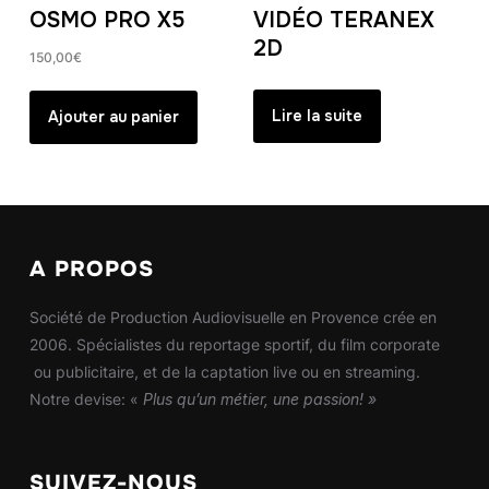
OSMO PRO X5
VIDÉO TERANEX
2D
150,00
€
Lire la suite
Ajouter au panier
A PROPOS
Société de Production Audiovisuelle en Provence crée en
2006. Spécialistes du reportage sportif, du film corporate
ou publicitaire, et de la captation live ou en streaming.
Notre devise: «
Plus qu’un métier, une passion! »
SUIVEZ-NOUS