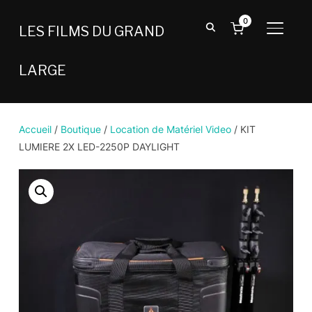
0
LES FILMS DU GRAND
BASCU
LARGE
Accueil
/
Boutique
/
Location de Matériel Video
/ KIT
LUMIERE 2X LED-2250P DAYLIGHT