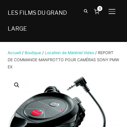
0
LES FILMS DU GRAND
BASCU
LARGE
Accueil
/
Boutique
/
Location de Matériel Video
/ REPORT
DE COMMANDE MANFROTTO POUR CAMÉRAS SONY PMW
EX