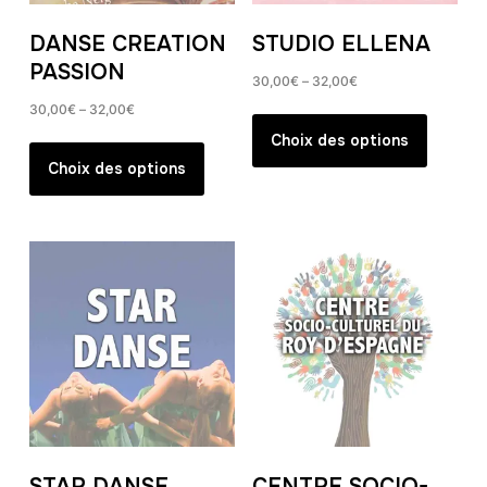
DANSE CREATION
STUDIO ELLENA
PASSION
30,00
€
–
32,00
€
30,00
€
–
32,00
€
Ce
produit
Ce
Choix des options
a
produit
Choix des options
plusieur
a
variation
plusieurs
Les
variations.
options
Les
peuvent
options
être
peuvent
choisies
être
sur
choisies
la
sur
page
la
du
page
STAR DANSE
CENTRE SOCIO-