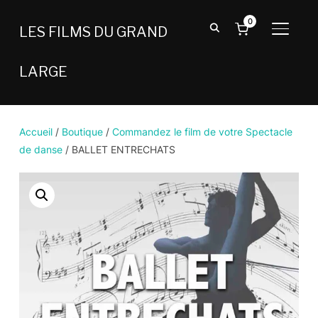
0
LES FILMS DU GRAND
BASCU
LARGE
Accueil
/
Boutique
/
Commandez le film de votre Spectacle
de danse
/ BALLET ENTRECHATS