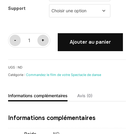
Support
quantité
-
+
Ajouter au panier
de
L'ENTREE
DES
UGS :
ND
ARTISTES
Catégorie :
Commandez le film de votre Spectacle de danse
ET
A
PETITS
Informations complémentaires
Avis (0)
PAS
Informations complémentaires
Poids
ND