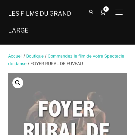
0
LES FILMS DU GRAND
BASCU
LARGE
Accueil
/
Boutique
/
Commandez le film de votre Spectacle
de danse
/ FOYER RURAL DE FUVEAU