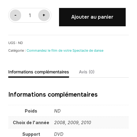
quantité
-
+
Ajouter au panier
de
FOYER
RURAL
UGS :
ND
DE
Catégorie :
Commandez le film de votre Spectacle de danse
FUVEAU
Informations complémentaires
Avis (0)
Informations complémentaires
Poids
ND
Choix de l'année
2008, 2009, 2010
Support
DVD