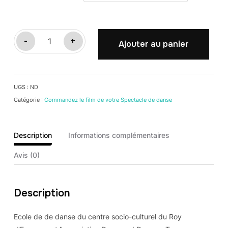
quantité
-
+
Ajouter au panier
de
CENTRE
SOCIO-
UGS :
ND
CULTUREL
Catégorie :
Commandez le film de votre Spectacle de danse
DU
ROY
D'ESPAGNE
Description
Informations complémentaires
Avis (0)
Description
Ecole de de danse du centre socio-culturel du Roy