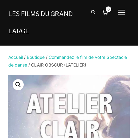
0
LES FILMS DU GRAND
BASCU
LARGE
Accueil
/
Boutique
/
Commandez le film de votre Spectacle
de danse
/ CLAIR OBSCUR (L’ATELIER)