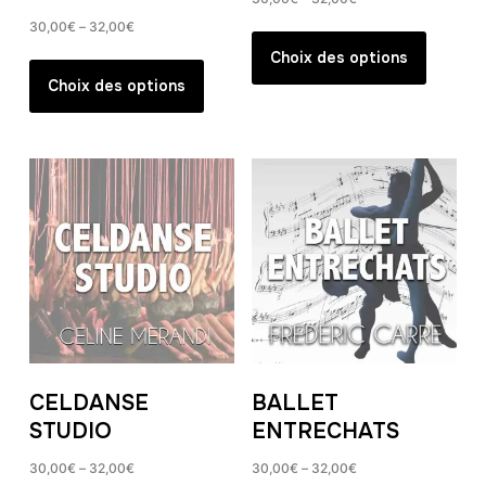
30,00
€
–
32,00
€
Ce
produit
Ce
Choix des options
a
produit
Choix des options
plusieur
a
variation
plusieurs
Les
variations.
options
Les
peuvent
options
être
peuvent
choisies
être
sur
choisies
la
sur
page
la
du
page
CELDANSE
BALLET
produit
du
STUDIO
ENTRECHATS
produit
30,00
€
–
32,00
€
30,00
€
–
32,00
€