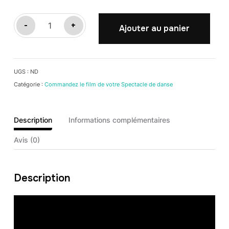
quantité
-
+
Ajouter au panier
de
CLAIR
OBSCUR
UGS :
ND
(L'ATELIER)
Catégorie :
Commandez le film de votre Spectacle de danse
Description
Informations complémentaires
Avis (0)
Description