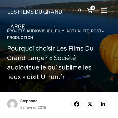
0
LES FILMS DU GRAND
BASCU
LARGE
PROJETS AUDIOVISUEL
,
FILM
,
ACTUALITÉ
,
POST-
PRODUCTION
Pourquoi choisir Les Films Du
Grand Large? « Société
audiovisuelle qui sublime les
lieux » dixit U-run.fr
Stephane
22 février 2018