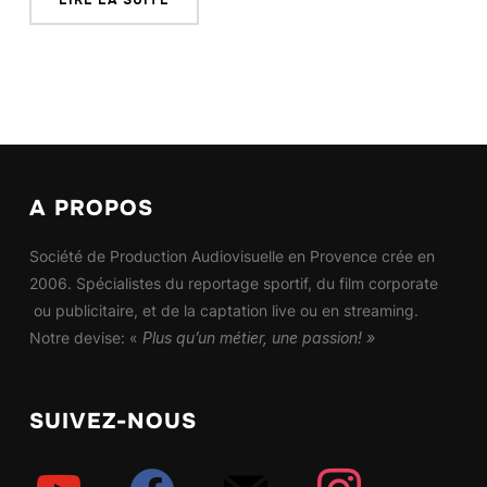
A PROPOS
Société de Production Audiovisuelle en Provence crée en
2006. Spécialistes du reportage sportif, du film corporate
ou publicitaire, et de la captation live ou en streaming.
Notre devise: «
Plus qu’un métier, une passion! »
SUIVEZ-NOUS
youtube
facebook
mail
instagram