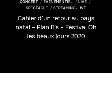
CONCERT
EVENEMENTIEL
LIVE
SPECTACLE
STREAMING-LIVE
Cahier d’un retour au pays
natal – Plan Bis – Festival Oh
les beaux jours 2020
Captation video de la Lecture musicale d’Anna Mouglalis qui
lit Aimé Césaire Avec Élodie Soulard (accordéon)
Marqué par sa force incantatoire, le Cahier d’un retour au
pays natal d’Aimé Césaire a été publié pour la première fois