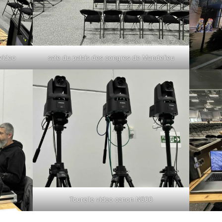
video
sale du palais des congres de Mandelieu
Tourelle video canon N500