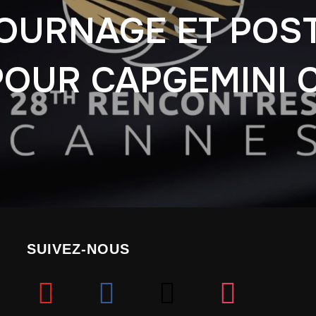
TOURNAGE ET POS
POUR CAPGEMINI 
SUIVEZ-NOUS
youtube
facebook
mail
instagram