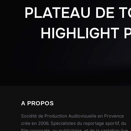
PLATEAU DE 
HIGHLIGHT 
A PROPOS
Société de Production Audiovisuelle en Provence
crée en 2006. Spécialistes du reportage sportif, du
film corporate ou publicitaire, et de la captation live