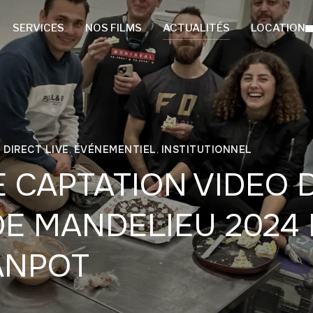
SERVICES
NOS FILMS
ACTUALITÉS
LOCATION
 DIRECT LIVE
,
ÉVÉNEMENTIEL
,
INSTITUTIONNEL
E CAPTATION VIDEO 
DE MANDELIEU 2024
ANPOT